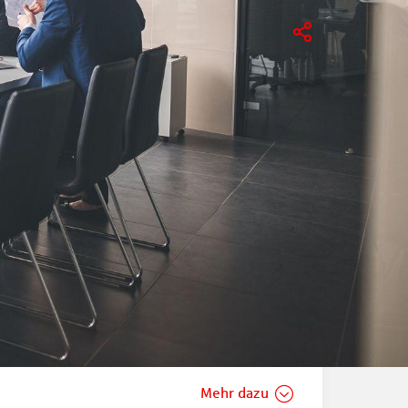
 digitaler Assistent für den
g
e Mitarbeitenden spürbar – ob bei der
er der schnellen Beantwortung
.
Mehr dazu