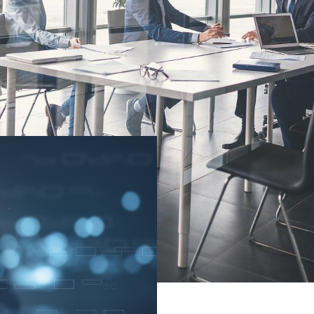
Das machen wir
Der S-KIPilot: Ihr
Sparkassen-Allta
Der S-KIPilot entlastet Ihr
Prozessbeschleunigung od
unterschiedlichster Fragen