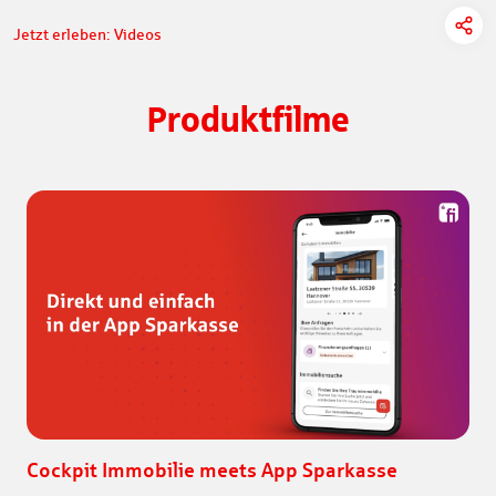
Jetzt erleben: Videos
Produktfilme
Cockpit Immobilie meets App Sparkasse