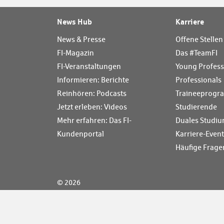
News Hub
Karriere
News & Presse
Offene Stellen
FI-Magazin
Das #TeamFI
FI-Veranstaltungen
Young Profess
Informieren: Berichte
Professionals
Reinhören: Podcasts
Traineeprog
Jetzt erleben: Videos
Studierende
Mehr erfahren: Das FI-
Duales Studiu
Kundenportal
Karriere-Even
Häufige Frage
© 2026
Sparkassen-Finanzgruppe