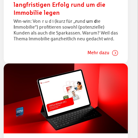
langfristigen Erfolg rund um die
Immobilie legen
r
u
d
Win-win: Von r u d i (kurz für „
und
m
ie
I
mmobilie“) profitieren sowohl (potenzielle)
Kunden als auch die Sparkassen. Warum? Weil das
Thema Immobilie ganzheitlich neu gedacht wird.
Mehr dazu