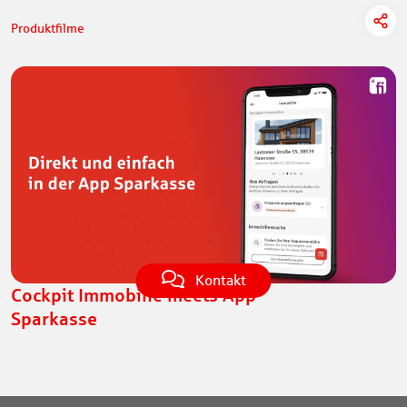
Produktfilme
Kontakt
Cockpit Immobilie meets App
Sparkasse