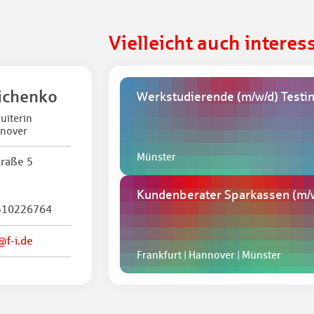
Vielleicht auch interes
ichenko
Werkstudierende
(m/w/d)
Testi
uiterin
nnover
Münster
traße 5
Kundenberater Sparkassen
(m/
510226764
@f-i.de
Frankfurt | Hannover | Münster