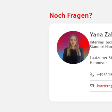
Noch Fragen?
Yana Za
Interims Recr
Standort Ha
Laatzener S
Hannover
+49511
karriere