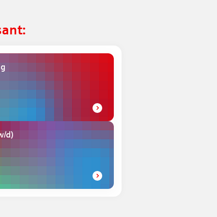
sant:
ng
w/d)