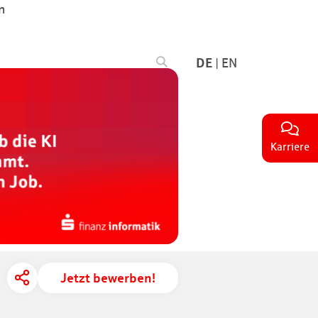
n
DE
|
EN
Karriere
Jetzt bewerben!