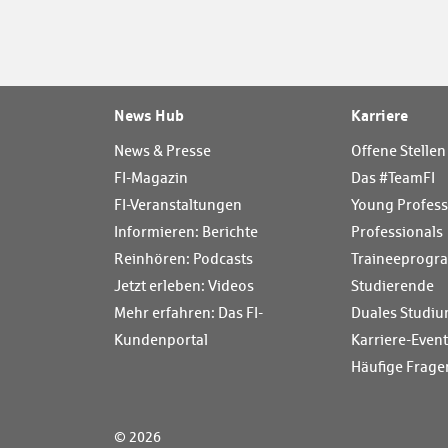
News Hub
Karriere
News & Presse
Offene Stellen
FI-Magazin
Das #TeamFI
FI-Veranstaltungen
Young Profess
Informieren: Berichte
Professionals
Reinhören: Podcasts
Traineeprog
Jetzt erleben: Videos
Studierende
Mehr erfahren: Das FI-
Duales Studiu
Kundenportal
Karriere-Even
Häufige Frage
© 2026