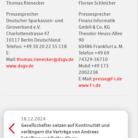
Thomas Rienecker
Florian Schleicher
Pressesprecher
Pressesprecher
Deutscher Sparkassen- und
Finanz Informatik
Giroverband e.V.
GmbH & Co. KG
Charlottenstrasse 47
Theodor-Heuss-Allee
10117 Berlin Deutschland
90
Telefon: +49 30 20 22 55 118
60486 Frankfurt a. M.
E-
Telefon +49 69
Mail:
thomas.rienecker@dsgv.de
74329-36710
www.dsgv.de
Mobil +49 173
2002238
E-Mail:
presse@f-i.de
www.f-i.de
18.12.2024
Gesellschafter setzen auf Kontinuität und
verlängern die Verträge von Andreas