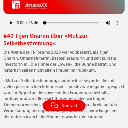
#40 Tijen Onaran über »Mut zur
Selbstbestimmung«
Die Arena des FI-Forums 2023 war vollbesetzt, als Tijen
Onaran, Unternehmerin, Bestsellerautorin und seit kurzem
Investorin in »Die Höhle der Löwen«, die Bühne betrat. Und
natürlich saßen nicht allein Frauen im Publikum.
»Mut zur Selbstbestimmung« lautete ihre Keynote, die mit
vielen persönlichen Erlebnissen – positiv wie negativ – gespickt
war. Ihr Appell an die anwesenden Frauen war deshalb,
mutiger und vor allem sichtbarer bei vielen wichtigen
Themen zu werden. Sally Wilkens hat sie dazu direkt auf der
Kontakt
Veranstaltung befragt. Herausgekommen ist eine Folge, bei
der natürlich auch die Männer etwas lernen können.