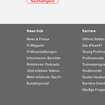
Nachhaltigkeit
News Hub
Karriere
News & Presse
Offene Stellen
FI-Magazin
Das #TeamFI
FI-Veranstaltungen
Young Profess
Informieren: Berichte
Professionals
Reinhören: Podcasts
Traineeprog
Jetzt erleben: Videos
Studierende
Mehr erfahren: Das FI-
Duales Studiu
Kundenportal
Karriere-Even
Häufige Frage