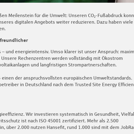
oßen Meilenstein für die Umwelt: Unseren CO₂-Fußabdruck kon
seres digitalen Angebots weiter reduzieren. Dazu haben viele
en.
freundlicher
s – und energieintensiv. Umso klarer ist unser Anspruch: maxi
. Unsere Rechenzentren werden vollständig mit Ökostrom
oltaikanlagen und langfristigen Strompartnerschaften.
25 einen der anspruchsvollsten europäischen Umweltstandards.
treiber in Deutschland nach dem Trusted Site Energy Efficien
ieeffizienz. Wir investieren systematisch in Gesundheit, Vielfal
sschutz ist nach ISO 45001 zertifiziert. Mehr als 2.500
in, über 2.000 nutzen Hansefit, rund 1.000 sind mit dem JobR