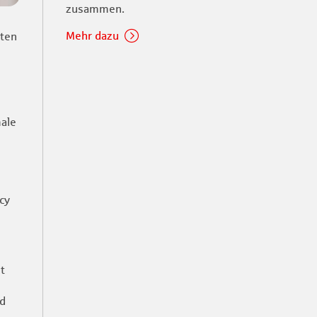
zusammen.
Mehr dazu
nten
male
cy
t
ad