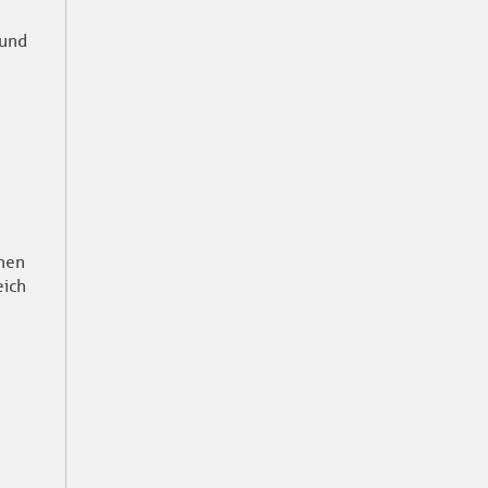
 und
enen
eich