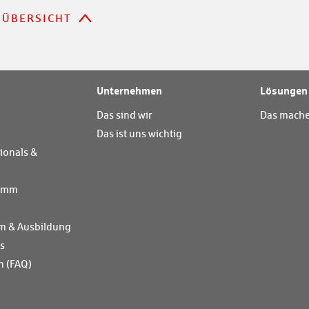
ÜBERSICHT
Unternehmen
Lösungen
Das sind wir
Das mache
Das ist uns wichtig
ionals &
ramm
m & Ausbildung
ts
n (FAQ)