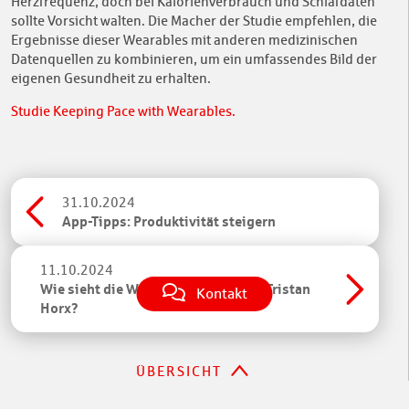
Herzfrequenz, doch bei Kalorienverbrauch und Schlafdaten
sollte Vorsicht walten. Die Macher der Studie empfehlen, die
Ergebnisse dieser Wearables mit anderen medizinischen
Datenquellen zu kombinieren, um ein umfassendes Bild der
eigenen Gesundheit zu erhalten.
Studie Keeping Pace with Wearables.
31.10.2024
App-Tipps: Produktivität steigern
11.10.2024
Wie sieht die Welt von morgen aus, Tristan
Kontakt
Horx?
ÜBERSICHT