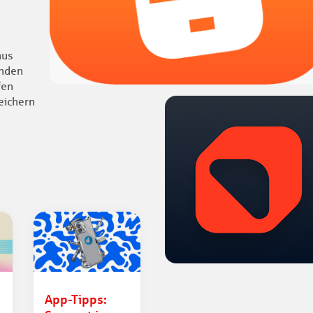
aus
unden
fen
eichern
App-Tipps: