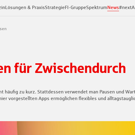
zin
Lösungen & Praxis
Strategie
FI-Gruppe
Spektrum
News
#next
A
ssen
en für Zwischendurch
t häufig zu kurz. Stattdessen verwendet man Pausen und Wart
hier vorgestellten Apps ermöglichen flexibles und alltagstaugl