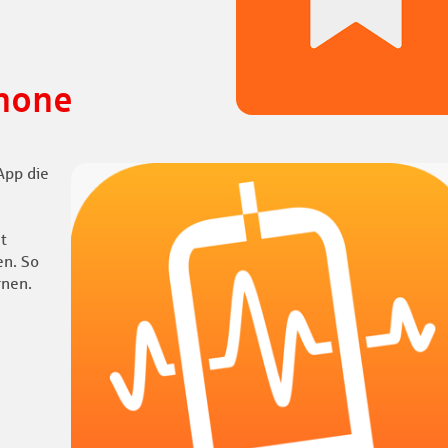
Phone
App die
t
en. So
rnen.