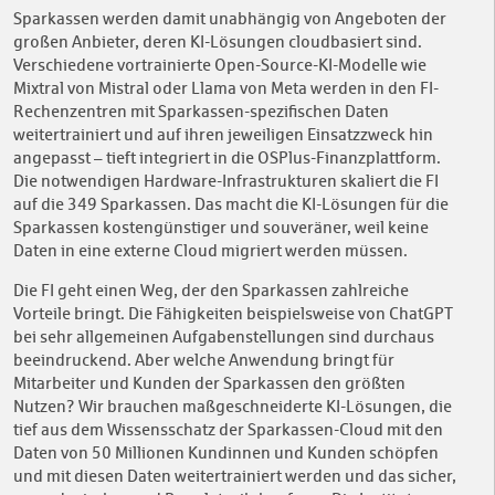
Sparkassen werden damit unabhängig von Angeboten der
großen Anbieter, deren KI-Lösungen cloudbasiert sind.
Verschiedene vortrainierte Open-Source-KI-Modelle wie
Mixtral von Mistral oder Llama von Meta werden in den FI-
Rechenzentren mit Sparkassen-spezifischen Daten
weitertrainiert und auf ihren jeweiligen Einsatzzweck hin
angepasst – tieft integriert in die OSPlus-Finanzplattform.
Die notwendigen Hardware-Infrastrukturen skaliert die FI
auf die 349 Sparkassen. Das macht die KI-Lösungen für die
Sparkassen kostengünstiger und souveräner, weil keine
Daten in eine externe Cloud migriert werden müssen.
Die FI geht einen Weg, der den Sparkassen zahlreiche
Vorteile bringt. Die Fähigkeiten beispielsweise von ChatGPT
bei sehr allgemeinen Aufgabenstellungen sind durchaus
beeindruckend. Aber welche Anwendung bringt für
Mitarbeiter und Kunden der Sparkassen den größten
Nutzen? Wir brauchen maßgeschneiderte KI-Lösungen, die
tief aus dem Wissensschatz der Sparkassen-Cloud mit den
Daten von 50 Millionen Kundinnen und Kunden schöpfen
und mit diesen Daten weitertrainiert werden und das sicher,