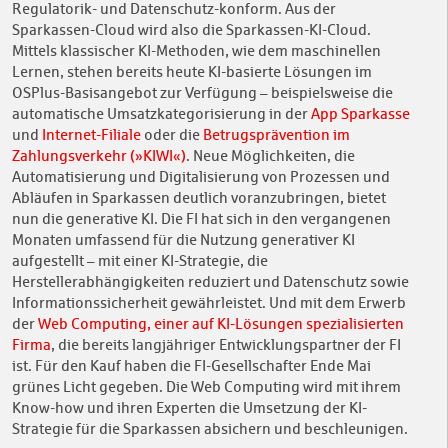
Regulatorik- und Datenschutz-konform. Aus der
Sparkassen-Cloud wird also die Sparkassen-KI-Cloud.
Mittels klassischer KI-Methoden, wie dem maschinellen
Lernen, stehen bereits heute KI-basierte Lösungen im
OSPlus-Basisangebot zur Verfügung – beispielsweise die
automatische Umsatzkategorisierung in der
App Sparkasse
und
Internet-Filiale
oder die
Betrugsprävention im
Zahlungsverkehr (»KIWI«)
. Neue Möglichkeiten, die
Automatisierung und Digitalisierung von Prozessen und
Abläufen in Sparkassen deutlich voranzubringen, bietet
nun die generative KI. Die FI hat sich in den vergangenen
Monaten umfassend für die Nutzung generativer KI
aufgestellt – mit einer KI-Strategie, die
Herstellerabhängigkeiten reduziert und Datenschutz sowie
Informationssicherheit gewährleistet. Und mit dem Erwerb
der
Web Computing, einer auf KI-Lösungen spezialisierten
Firma
, die bereits langjähriger Entwicklungspartner der FI
ist. Für den Kauf haben die FI-Gesellschafter Ende Mai
grünes Licht gegeben. Die Web Computing wird mit ihrem
Know-how und ihren Experten die Umsetzung der KI-
Strategie für die Sparkassen absichern und beschleunigen.