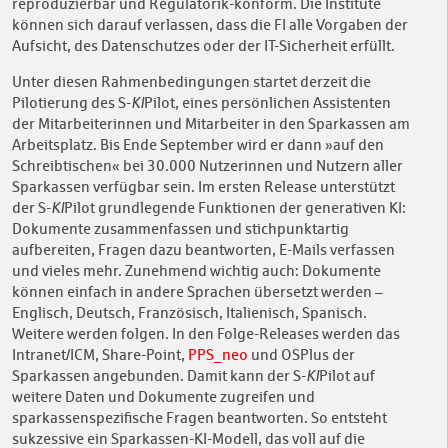
reproduzierbar und Regulatorik-konform. Die Institute
können sich darauf verlassen, dass die FI alle Vorgaben der
Aufsicht, des Datenschutzes oder der IT-Sicherheit erfüllt.
Unter diesen Rahmenbedingungen startet derzeit die
Pilotierung des S-
KI
Pilot, eines persönlichen Assistenten
der Mitarbeiterinnen und Mitarbeiter in den Sparkassen am
Arbeitsplatz. Bis Ende September wird er dann »auf den
Schreibtischen« bei 30.000 Nutzerinnen und Nutzern aller
Sparkassen verfügbar sein. Im ersten Release unterstützt
der S-
KI
Pilot grundlegende Funktionen der generativen KI:
Dokumente zusammenfassen und stichpunktartig
aufbereiten, Fragen dazu beantworten, E-Mails verfassen
und vieles mehr. Zunehmend wichtig auch: Dokumente
können einfach in andere Sprachen übersetzt werden –
Englisch, Deutsch, Französisch, Italienisch, Spanisch.
Weitere werden folgen. In den Folge-Releases werden das
Intranet/ICM, Share-Point,
PPS_neo
und OSPlus der
Sparkassen angebunden. Damit kann der S-
KI
Pilot auf
weitere Daten und Dokumente zugreifen und
sparkassenspezifische Fragen beantworten. So entsteht
sukzessive ein Sparkassen-KI-Modell, das voll auf die