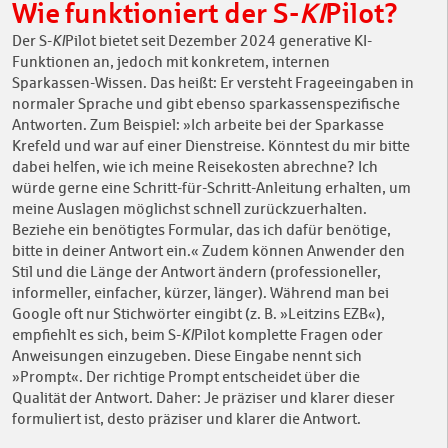
Wie funktioniert der S-
KI
Pilot?
Der S-
KI
Pilot bietet seit Dezember 2024 generative KI-
Funktionen an, jedoch mit konkretem, internen
Sparkassen-Wissen. Das heißt: Er versteht Frageeingaben in
normaler Sprache und gibt ebenso sparkassenspezifische
Antworten. Zum Beispiel: »Ich arbeite bei der Sparkasse
Krefeld und war auf einer Dienstreise. Könntest du mir bitte
dabei helfen, wie ich meine Reisekosten abrechne? Ich
würde gerne eine Schritt-für-Schritt-Anleitung erhalten, um
meine Auslagen möglichst schnell zurückzuerhalten.
Beziehe ein benötigtes Formular, das ich dafür benötige,
bitte in deiner Antwort ein.« Zudem können Anwender den
Stil und die Länge der Antwort ändern (professioneller,
informeller, einfacher, kürzer, länger). Während man bei
Google oft nur Stichwörter eingibt (z. B. »Leitzins EZB«),
empfiehlt es sich, beim S-
KI
Pilot komplette Fragen oder
Anweisungen einzugeben. Diese Eingabe nennt sich
»Prompt«. Der richtige Prompt entscheidet über die
Qualität der Antwort. Daher: Je präziser und klarer dieser
formuliert ist, desto präziser und klarer die Antwort.