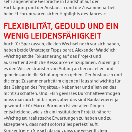
sehr angenehme Gespräche in Landshut auf der
Fachtagung und der Austausch und die Zusammenarbeit
beim FI-Forum waren sicher Highlights des Jahres.«
FLEXIBILITÄT, GEDULD UND EIN
WENIG LEIDENSFÄHIGKEIT
Auch für Sparkassen, die den Wechsel noch vor sich haben,
haben beide Umsteiger Tipps parat. Alexander Waidelich:
»Wichtig ist die Fokussierung auf das Projekt und
ausreichend zeitliche Ressourcen einzuplanen. Zudem gilt
es den Wissenstransfer von Anfang an herzustellen und
gemeinsam in die Schulungen zu gehen. Der Austausch und
die enge Zusammenarbeit im eigenen Haus sind wichtig für
das Gelingen des Projektes.« Nebenher und allein sei das
nicht zu schaffen. Und: »Ein gewisses Durchhaltevermögen
muss man auch mitbringen, aber das sind Banksteuerer ja
gewohnt.« Für Marco Bormann ist vor allen Dingen
entscheidend, wie sich ein Institut dem Projekt nähert:
»Wichtig ist, realistische Erwartungen zu haben und zu
akzeptieren, dass nicht sofort alles perfekt läuft.
Konzentrieren Sie sich darauf, dass die wesentlichen