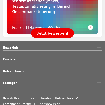
Werkstudierende
(m/w/d)
Testautomatisierung im Bereich
Gesamtbanksteuerung
Frankfurt | Hannover | Münster
Jetzt bewerben!
News Hub
Karriere
Unternehmen
Lösungen
Newsletter
Impressum
Kontakt
Datenschutz
AGB
Compliance
Meine FI
English version