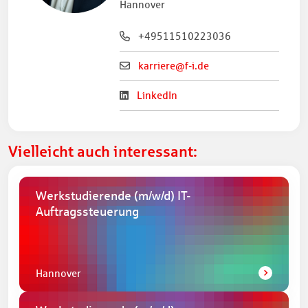
Hannover
+49511510223036
karriere@f-i.de
LinkedIn
Vielleicht auch interessant:
Werkstudierende
(m/w/d)
IT-
Auftragssteuerung
Hannover