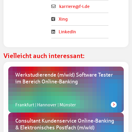
karriere@f-i.de
Xing
LinkedIn
Vielleicht auch interessant:
Werkstudierende
(m/w/d)
Software Tester
im Bereich Online-Banking
Frankfurt | Hannover | Münster
Consultant Kundenservice Online-Banking
& Elektronisches Postfach
(m/w/d)