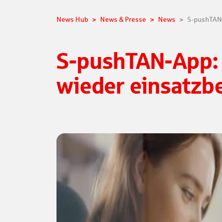
News Hub
News & Presse
News
S-pushTAN-App: 
wieder einsatzbe