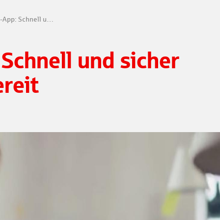
S-pushTAN-App: Schnell und sicher wieder einsatzbereit
Schnell und sicher
reit