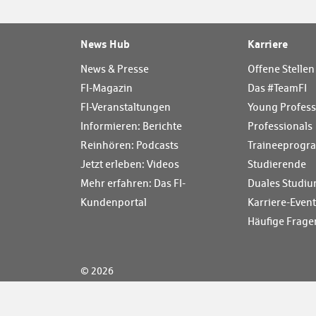
News Hub
Karriere
News & Presse
Offene Stellen
FI-Magazin
Das #TeamFI
FI-Veranstaltungen
Young Profess
Informieren: Berichte
Professionals
Reinhören: Podcasts
Traineeprog
Jetzt erleben: Videos
Studierende
Mehr erfahren: Das FI-
Duales Studiu
Kundenportal
Karriere-Even
Häufige Frage
© 2026