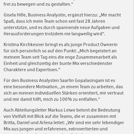
frei zu bewegen und zu gestalten.“
Gisela Hille, Business Analystin, ergänzt hierzu: „Mir macht
Spaß, dass ich mein Team schon seit fast 28 Jahren
unterstütze, und es durch spannende neue Aufgaben und
Herausforderungen trotzdem nie langweilig wird“.
Kristina Kirchkesner bringt es als junge Product Ownerin
für sich persönlich so auf den Punkt: „Mich begeistert an
meinem Team seit Tag eins die enge Zusammenarbeit als
Einheit und gleichzeitig der bunte Mix verschiedenster
Charaktere und Expertisen."
Für den Business Analysten Saarlin Gopalasingam ist es
eine besondere Motivation, „in einem Team zu arbeiten, das
sich an meinen individuellen Stärken orientiert, mir vertraut
und mir damit hilft, mich zu 100% zu entfalten.“
Auch Abteilungsleiter Markus Leiwe betont die Bedeutung
von Vielfalt mit Blick auf die Teams, die er zusammen mit
Britta, Daniel und Arlena leitet: „Wir sind ein sehr lebendiger
Mix aus jungen und erfahrenen, extrovertierten und