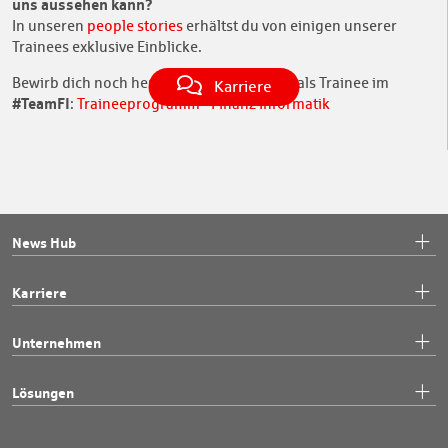
uns aussehen kann?
In unseren
people stories
erhältst du von einigen unserer
Trainees exklusive Einblicke.
Bewirb dich noch heute und starte bei uns als Trainee im
Karriere
#TeamFI
:
Traineeprogramm - Finanz Informatik
News Hub
Karriere
Unternehmen
Lösungen