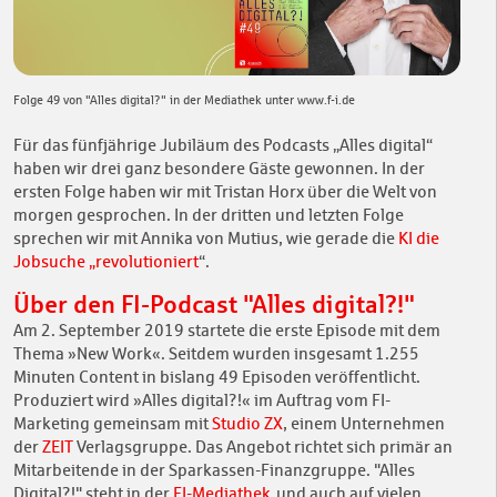
Folge 49 von "Alles digital?" in der Mediathek unter www.f-i.de
Für das fünfjährige Jubiläum des Podcasts „Alles digital“
haben wir drei ganz besondere Gäste gewonnen. In der
ersten Folge haben wir mit Tristan Horx über die Welt von
morgen gesprochen. In der dritten und letzten Folge
sprechen wir mit Annika von Mutius, wie gerade die
KI die
Jobsuche „revolutioniert
“.
Über den FI-Podcast "Alles digital?!"
Am 2. September 2019 startete die erste Episode mit dem
Thema »New Work«. Seitdem wurden insgesamt 1.255
Minuten Content in bislang 49 Episoden veröffentlicht.
Produziert wird »Alles digital?!« im Auftrag vom FI-
Marketing gemeinsam mit
Studio ZX
, einem Unternehmen
der
ZEIT
Verlagsgruppe. Das Angebot richtet sich primär an
Mitarbeitende in der Sparkassen-Finanzgruppe. "Alles
Digital?!" steht in der
FI-Mediathek
und auch auf vielen