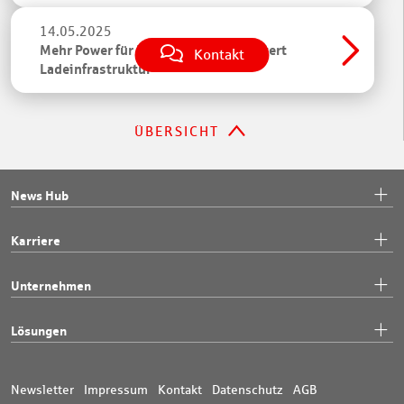
14.05.2025
Mehr Power für E-Mobilität: FI erweitert
Kontakt
Ladeinfrastruktur
ÜBERSICHT
News Hub
Karriere
Unternehmen
Lösungen
Newsletter
Impressum
Kontakt
Datenschutz
AGB